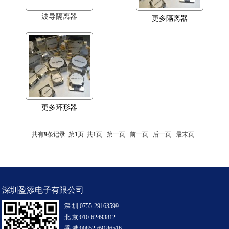
波导隔离器
更多隔离器
更多环形器
共有
9
条记录 第
1
页 共
1
页
第一页
前一页
后一页
最末页
深圳盈添电子有限公司
深 圳:0755-29163599
北 京:010-62493812
香 港:00852-69186516